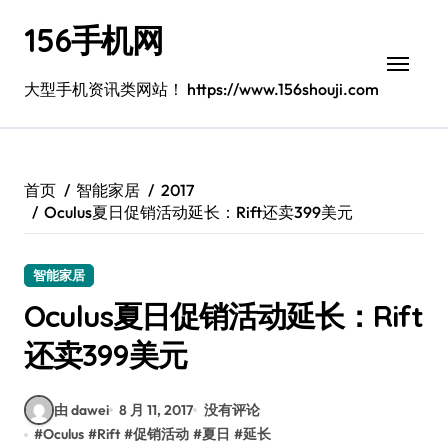
跳
156手机网
转
到
内
大型手机资讯类网站！ https://www.156shouji.com
容
首页
智能家居
2017
Oculus夏日促销活动延长：Rift还卖399美元
智能家居
Oculus夏日促销活动延长：Rift
还卖399美元
由 dawei
8 月 11, 2017
没有评论
#
Oculus
#
Rift
#
促销活动
#
夏日
#
延长