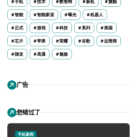
手机
技术
数智网
新机
旗舰
智能
智能家居
曝光
机器人
正式
游戏
科技
系列
美国
芯片
苹果
荣耀
谷歌
运营商
骁龙
高通
魅族
广告
您错过了
手机新闻