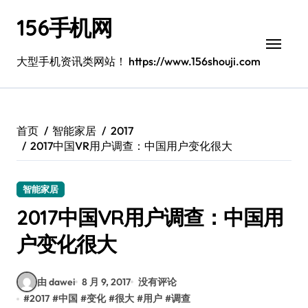
跳
156手机网
转
到
内
大型手机资讯类网站！ https://www.156shouji.com
容
首页
智能家居
2017
2017中国VR用户调查：中国用户变化很大
智能家居
2017中国VR用户调查：中国用
户变化很大
由 dawei
8 月 9, 2017
没有评论
#
2017
#
中国
#
变化
#
很大
#
用户
#
调查