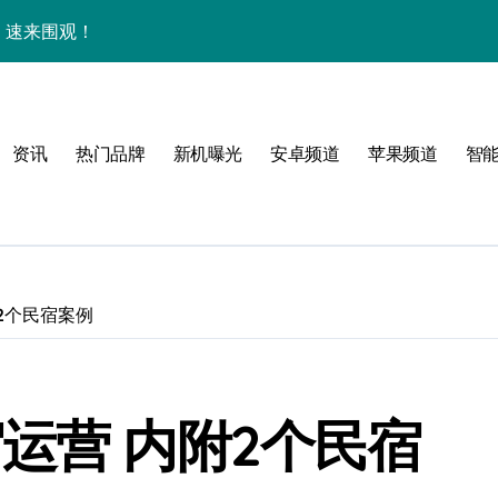
析，速来围观！
+玩机秘籍一网打尽！
点多，速来围观！
资讯
热门品牌
新机曝光
安卓频道
苹果频道
智
购亲授实用技巧全攻略！
购机必看！
资讯一手轻松掌控！
惠速来抢！
2个民宿案例
，速来抢先看！
，一掌尽握未来！
运营 内附2个民宿
开启，资讯快人一步！