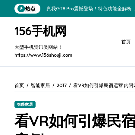
跳
热点
真我GT8 Pro震撼登场！特色功能全解
转
到
荣耀500 Pro携MOLLY来袭！最新资讯
内
156手机网
容
vivo S50 Pro mini来袭！小屏旗舰亮
首页
OPPO Find X9 Pro亮点大揭秘，导
大型手机资讯类网站！
https://www.156shouji.com
REDMI K90深度揭秘：超强配置亮点，
荣耀ROBOT PHONE来袭，智享生活，
华为nova 15 Ultra新功能解锁，超值优
首页
智能家居
2017
看VR如何引爆民宿运营 内附
iPhone 17e重磅来袭！性能配置大升级
智能家居
三星Galaxy Z Fold7来袭！创新黑科技
看VR如何引爆民宿
荣耀Magic8 Pro Air驾到！掌中智能