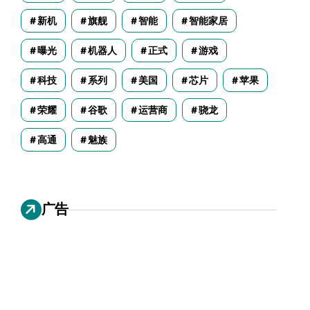
新机
旗舰
智能
智能家居
曝光
机器人
正式
游戏
科技
系列
美国
芯片
苹果
荣耀
谷歌
运营商
骁龙
高通
魅族
广告