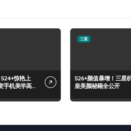
三星
y S24+惊艳上
S26+颜值暴增！三星
变手机美学高
皇美颜秘籍全公开