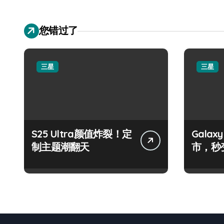
您错过了
三星
三星
S25 Ultra颜值炸裂！定
Galax
制主题潮翻天
市，秒
手！