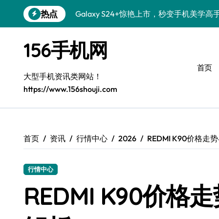
跳
热点
S26+颜值暴增！三星机皇美颜秘籍全公开
转
到
Galaxy A56 5G登场，时尚旗舰新选择！
内
156手机网
容
三星S26个性美颜全攻略，一键解锁酷炫
首页
S25美化秘籍：个性潮玩，炫酷加倍！
大型手机资讯类网站！
https://www.156shouji.com
Galaxy C55 5G焕新秘籍：潮流定制，
Galaxy C55 5G登场，美学新标杆！
Galaxy Z Flip6：折叠时尚，一瞬惊艳
首页
资讯
行情中心
2026
REDMI K90价格
Galaxy S25+闪亮登场，这样打扮更吸睛
行情中心
S25 Ultra颜值炸裂！定制主题潮翻天
REDMI K90价