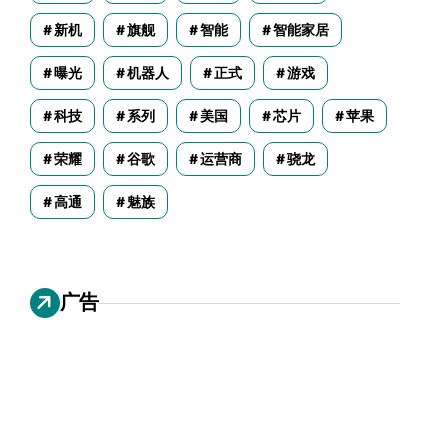
新机
旗舰
智能
智能家居
曝光
机器人
正式
游戏
科技
系列
美国
芯片
苹果
荣耀
谷歌
运营商
骁龙
高通
魅族
广告