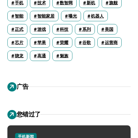
手机
技术
数智网
新机
旗舰
智能
智能家居
曝光
机器人
正式
游戏
科技
系列
美国
芯片
苹果
荣耀
谷歌
运营商
骁龙
高通
魅族
广告
您错过了
手机新闻