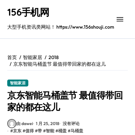
跳
156手机网
转
到
内
大型手机资讯类网站！ https://www.156shouji.com
容
首页
智能家居
2018
京东智能马桶盖节 最值得带回家的都在这儿
智能家居
京东智能马桶盖节 最值得带回
家的都在这儿
由 dawei
1 月 25, 2018
没有评论
#
京东
#
值得
#
带
#
智能
#
桶盖
#
马桶盖