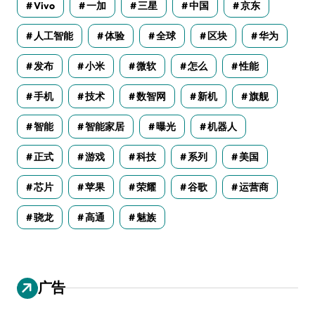
Vivo
一加
三星
中国
京东
人工智能
体验
全球
区块
华为
发布
小米
微软
怎么
性能
手机
技术
数智网
新机
旗舰
智能
智能家居
曝光
机器人
正式
游戏
科技
系列
美国
芯片
苹果
荣耀
谷歌
运营商
骁龙
高通
魅族
广告