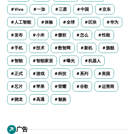
Vivo
一加
三星
中国
京东
人工智能
体验
全球
区块
华为
发布
小米
微软
怎么
性能
手机
技术
数智网
新机
旗舰
智能
智能家居
曝光
机器人
正式
游戏
科技
系列
美国
芯片
苹果
荣耀
谷歌
运营商
骁龙
高通
魅族
广告