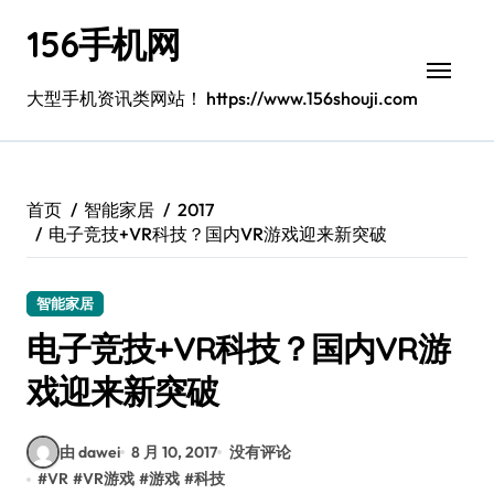
跳
156手机网
转
到
内
大型手机资讯类网站！ https://www.156shouji.com
容
首页
智能家居
2017
电子竞技+VR科技？国内VR游戏迎来新突破
智能家居
电子竞技+VR科技？国内VR游
戏迎来新突破
由 dawei
8 月 10, 2017
没有评论
#
VR
#
VR游戏
#
游戏
#
科技