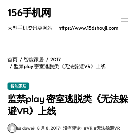
跳
156手机网
转
到
内
大型手机资讯类网站！ https://www.156shouji.com
容
首页
智能家居
2017
监禁play 密室逃脱类《无法躲避VR》上线
智能家居
监禁play 密室逃脱类《无法躲
避VR》上线
由 dawei
8 月 8, 2017
没有评论
#
VR
#
无法躲避VR