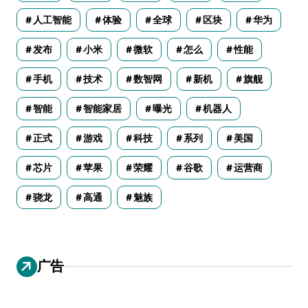
人工智能
体验
全球
区块
华为
发布
小米
微软
怎么
性能
手机
技术
数智网
新机
旗舰
智能
智能家居
曝光
机器人
正式
游戏
科技
系列
美国
芯片
苹果
荣耀
谷歌
运营商
骁龙
高通
魅族
广告