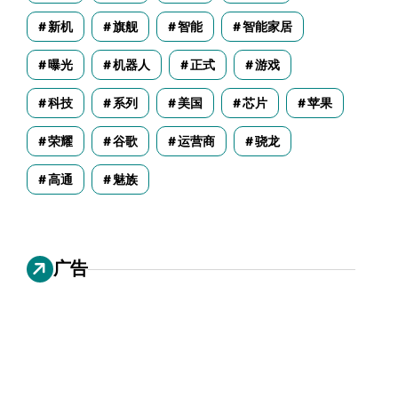
新机
旗舰
智能
智能家居
曝光
机器人
正式
游戏
科技
系列
美国
芯片
苹果
荣耀
谷歌
运营商
骁龙
高通
魅族
广告