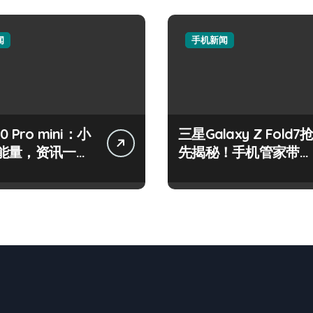
闻
手机新闻
50 Pro mini：小
三星Galaxy Z Fold7
能量，资讯一手
先揭秘！手机管家带你
控！
速览新亮点