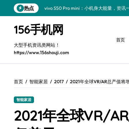
跳
热点
vivo S50 Pro mini：小机身大能量，
转
到
三星Galaxy Z Fold7抢先揭秘！手机管
内
156手机网
容
三星Galaxy S26震撼来袭！创新科技
首页
小米17 Pro来袭！超实用功能大揭秘，速
大型手机资讯类网站！
https://www.156shouji.com
S25 Ultra颜值炸裂！定制主题潮翻天
Galaxy S24+惊艳上市，秒变手机美学高
S26+颜值暴增！三星机皇美颜秘籍全公开
首页
智能家居
2017
2021年全球VR/AR总产值将
Galaxy A56 5G登场，时尚旗舰新选择！
智能家居
三星S26个性美颜全攻略，一键解锁酷炫
2021年全球VR/A
vivo S50新功能大揭秘！优惠来袭，高