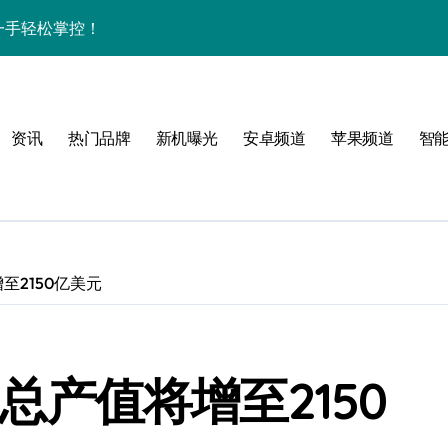
资讯一手轻松掌控！
家带你速览新亮点
亮点全搜罗，速来围观！
资讯
热门品牌
新机曝光
安卓频道
苹果频道
智
来围观！
手！
增至2150亿美元
风格！
R总产值将增至2150
效玩机就现在！