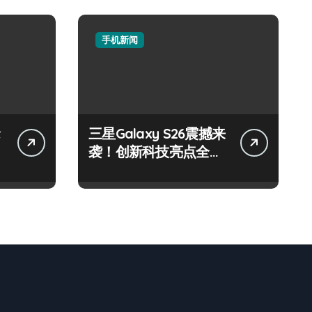
手机新闻
抢
三星Galaxy S26震撼来
袭！创新科技亮点全搜
罗，速来围观！