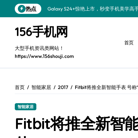
跳
热点
Galaxy S24+惊艳上市，秒变手机美学高
转
到
S26+颜值暴增！三星机皇美颜秘籍全公开
内
156手机网
容
Galaxy A56 5G登场，时尚旗舰新选择！
首页
三星S26个性美颜全攻略，一键解锁酷炫
大型手机资讯类网站！
https://www.156shouji.com
S25美化秘籍：个性潮玩，炫酷加倍！
Galaxy C55 5G焕新秘籍：潮流定制，
Galaxy C55 5G登场，美学新标杆！
首页
智能家居
2017
Fitbit将推全新智能手表 号
Galaxy Z Flip6：折叠时尚，一瞬惊艳
智能家居
Galaxy S25+闪亮登场，这样打扮更吸睛
Fitbit将推全新
S25 Ultra颜值炸裂！定制主题潮翻天