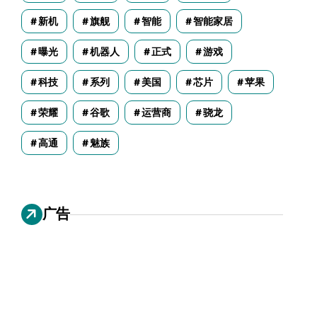
新机
旗舰
智能
智能家居
曝光
机器人
正式
游戏
科技
系列
美国
芯片
苹果
荣耀
谷歌
运营商
骁龙
高通
魅族
广告