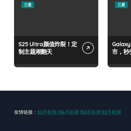
三星
三星
S25 Ultra颜值炸裂！定
Galax
制主题潮翻天
市，秒
手！
友情链接：
52手机网
134手机网
153手机网
92手机网