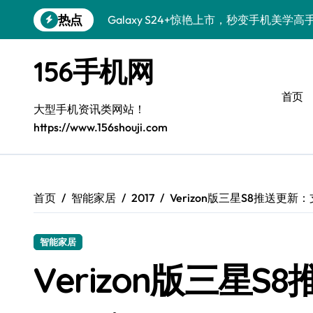
跳
热点
Galaxy S24+惊艳上市，秒变手机美学高
转
到
S26+颜值暴增！三星机皇美颜秘籍全公开
内
156手机网
容
Galaxy A56 5G登场，时尚旗舰新选择！
首页
三星S26个性美颜全攻略，一键解锁酷炫
大型手机资讯类网站！
https://www.156shouji.com
S25美化秘籍：个性潮玩，炫酷加倍！
Galaxy C55 5G焕新秘籍：潮流定制，
Galaxy C55 5G登场，美学新标杆！
首页
智能家居
2017
Verizon版三星S8推送更新：
Galaxy Z Flip6：折叠时尚，一瞬惊艳
智能家居
Galaxy S25+闪亮登场，这样打扮更吸睛
Verizon版三星
S25 Ultra颜值炸裂！定制主题潮翻天