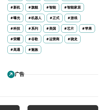
新机
旗舰
智能
智能家居
曝光
机器人
正式
游戏
科技
系列
美国
芯片
苹果
荣耀
谷歌
运营商
骁龙
高通
魅族
广告