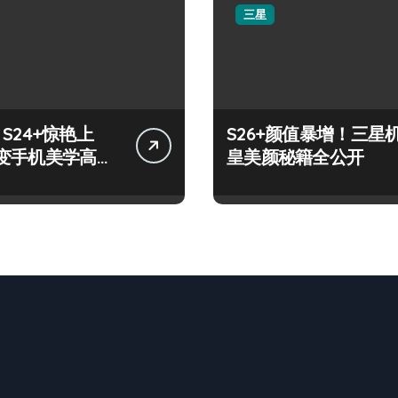
三星
y S24+惊艳上
S26+颜值暴增！三星
变手机美学高
皇美颜秘籍全公开