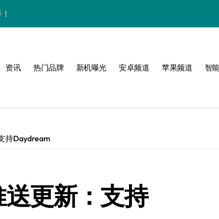
手！
资讯
热门品牌
新机曝光
安卓频道
苹果频道
智
风格！
玩转无限可能
支持Daydream
！
S8推送更新：支持