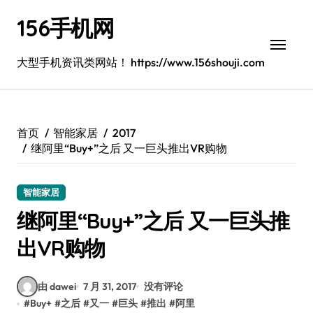
跳
156手机网
转
到
内
大型手机资讯类网站！ https://www.156shouji.com
容
首页
智能家居
2017
继阿里“Buy+”之后 又一巨头推出VR购物
智能家居
继阿里“Buy+”之后 又一巨头推
出VR购物
由 dawei
7 月 31, 2017
没有评论
#
Buy+
#
之后
#
又一
#
巨头
#
推出
#
阿里