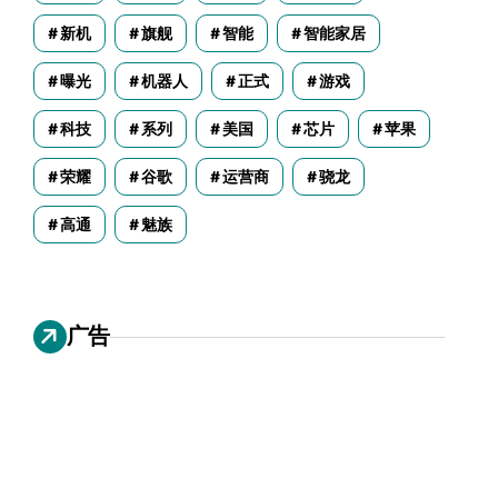
新机
旗舰
智能
智能家居
曝光
机器人
正式
游戏
科技
系列
美国
芯片
苹果
荣耀
谷歌
运营商
骁龙
高通
魅族
广告