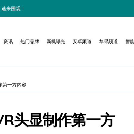
析，速来围观！
+玩机秘籍一网打尽！
点多，速来围观！
资讯
热门品牌
新机曝光
安卓频道
苹果频道
智
购亲授实用技巧全攻略！
购机必看！
资讯一手轻松掌控！
惠速来抢！
制作第一方内容
，速来抢先看！
，一掌尽握未来！
 VR头显制作第一方
开启，资讯快人一步！