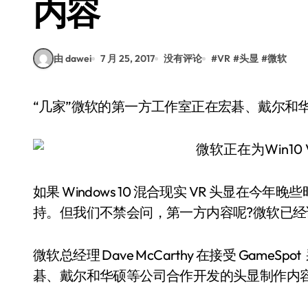
内容
由 dawei
7 月 25, 2017
没有评论
#
VR
#
头显
#
微软
“几家”微软的第一方工作室正在宏碁、戴尔
如果 Windows 10 混合现实 VR 头显在今
持。但我们不禁会问，第一方内容呢?微软已
微软总经理 Dave McCarthy 在接受 Gam
碁、戴尔和华硕等公司合作开发的头显制作内