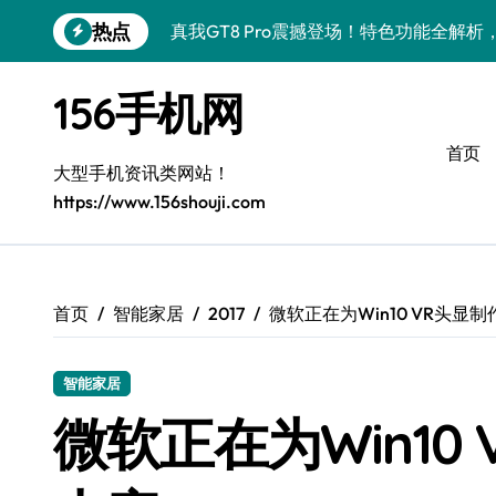
跳
热点
真我GT8 Pro震撼登场！特色功能全解
转
到
荣耀500 Pro携MOLLY来袭！最新资讯
内
156手机网
容
vivo S50 Pro mini来袭！小屏旗舰亮
首页
OPPO Find X9 Pro亮点大揭秘，导
大型手机资讯类网站！
https://www.156shouji.com
REDMI K90深度揭秘：超强配置亮点，
荣耀ROBOT PHONE来袭，智享生活，
华为nova 15 Ultra新功能解锁，超值优
首页
智能家居
2017
微软正在为Win10 VR头显
iPhone 17e重磅来袭！性能配置大升级
智能家居
三星Galaxy Z Fold7来袭！创新黑科技
微软正在为Win10
荣耀Magic8 Pro Air驾到！掌中智能