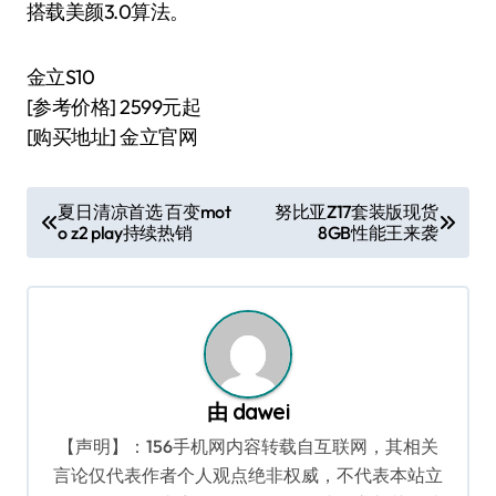
搭载美颜3.0算法。
金立S10
[参考价格] 2599元起
[购买地址] 金立官网
文
夏日清凉首选 百变mot
努比亚Z17套装版现货
o z2 play持续热销
8GB性能王来袭
章
导
航
由
dawei
【声明】：156手机网内容转载自互联网，其相关
言论仅代表作者个人观点绝非权威，不代表本站立