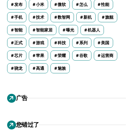
发布
小米
微软
怎么
性能
手机
技术
数智网
新机
旗舰
智能
智能家居
曝光
机器人
正式
游戏
科技
系列
美国
芯片
苹果
荣耀
谷歌
运营商
骁龙
高通
魅族
广告
您错过了