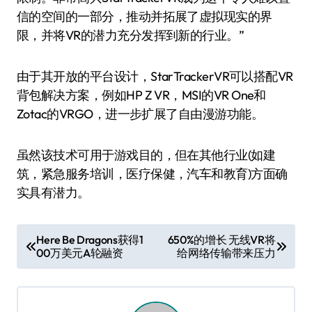
信的空间的一部分，推动并拓展了虚拟现实的界
限，并将VR的潜力充分发挥到新的行业。”
由于其开放的平台设计，StarTrackerVR可以搭配VR
背包解决方案，例如HP Z VR，MSI的VR One和
Zotac的VRGO，进一步扩展了自由漫游功能。
虽然该技术可用于游戏目的，但在其他行业(如建
筑，紧急服务培训，医疗保健，汽车和教育)方面确
实具有潜力。
文
Here Be Dragons获得1
650%的增长 无线VR将
00万美元A轮融资
给网络传输带来压力
章
导
航