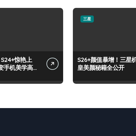
三星
y S24+惊艳上
S26+颜值暴增！三星
变手机美学高
皇美颜秘籍全公开