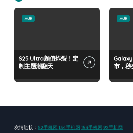
三星
三星
S25 Ultra颜值炸裂！定
Galax
制主题潮翻天
市，秒
手！
友情链接：
52手机网
134手机网
153手机网
92手机网