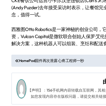
CKE餐饮公司运营小卡尔汉堡连锁店(Carl’s Jr.
(Andy Puzder)去年接受采访时表示，让
念，值得一试。
西雅图Otto Robotics是一家神秘的创业公司，它拿到了D
资，Vulcan Capital是微软联合创始人保罗·艾
解决方案，这种机器人可以组装、烹饪和配送
文
HomePod固件再次泄露 心疼工程师一秒
章
导
航
【声明】：156手机网内容转载自互联网，其
如您发现内容存在版权问题，请提交相关链接至邮箱