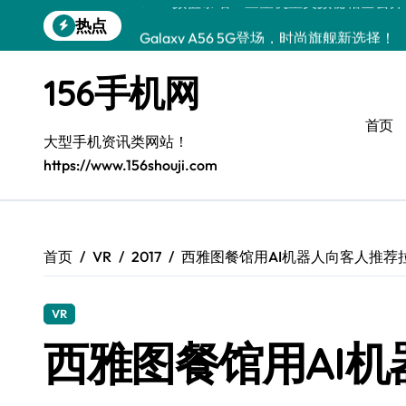
跳
热点
Galaxy A56 5G登场，时尚旗舰新选择！
转
到
三星S26个性美颜全攻略，一键解锁酷炫
内
156手机网
容
S25美化秘籍：个性潮玩，炫酷加倍！
首页
Galaxy C55 5G焕新秘籍：潮流定制，
大型手机资讯类网站！
https://www.156shouji.com
Galaxy C55 5G登场，美学新标杆！
Galaxy Z Flip6：折叠时尚，一瞬惊艳
Galaxy S25+闪亮登场，这样打扮更吸睛
首页
VR
2017
西雅图餐馆用AI机器人向客人推荐
S25 Ultra颜值炸裂！定制主题潮翻天
VR
西雅图餐馆用AI