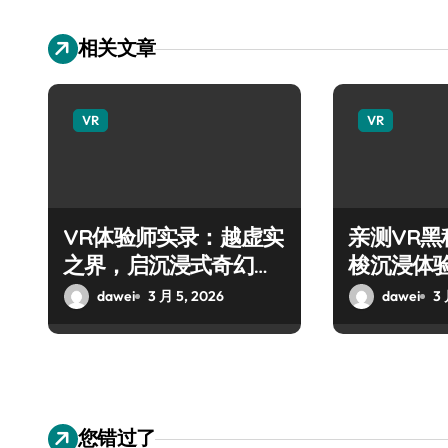
相关文章
VR
VR
VR体验师实录：越虚实
亲测VR
之界，启沉浸式奇幻新
梭沉浸体
视界
dawei
3 月 5, 2026
dawei
3 
您错过了