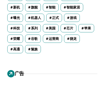
新机
旗舰
智能
智能家居
曝光
机器人
正式
游戏
科技
系列
美国
芯片
苹果
荣耀
谷歌
运营商
骁龙
高通
魅族
广告