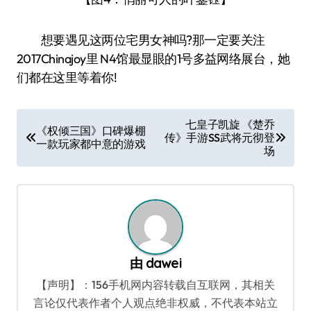
想要遇见这两位宅男女神吗?那一定要关注
2017Chinajoy里 N4馆最显眼的1号多益网络展台，她
们都在这里等着你!
文
七皇子凯旋 《楚乔
《权倾三国》口碑爆棚
传》手游SS武将元彻登
章
一款玩家都中意的游戏
场
导
航
由
dawei
【声明】：156手机网内容转载自互联网，其相关
言论仅代表作者个人观点绝非权威，不代表本站立