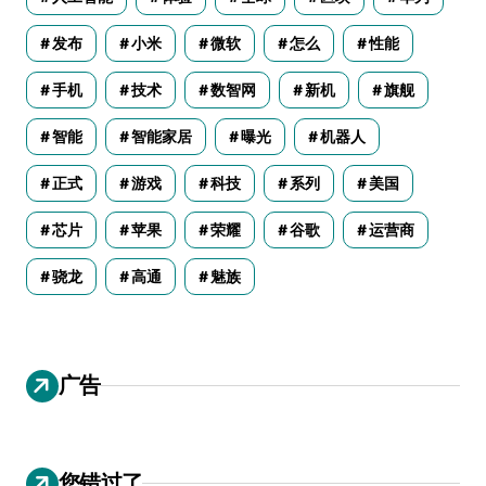
发布
小米
微软
怎么
性能
手机
技术
数智网
新机
旗舰
智能
智能家居
曝光
机器人
正式
游戏
科技
系列
美国
芯片
苹果
荣耀
谷歌
运营商
骁龙
高通
魅族
广告
您错过了