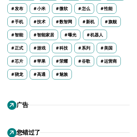
发布
小米
微软
怎么
性能
手机
技术
数智网
新机
旗舰
智能
智能家居
曝光
机器人
正式
游戏
科技
系列
美国
芯片
苹果
荣耀
谷歌
运营商
骁龙
高通
魅族
广告
您错过了