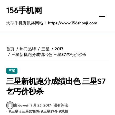
跳
156手机网
转
到
内
大型手机资讯类网站！ https://www.156shouji.com
容
首页
热门品牌
三星
2017
三星新机跑分成绩出色 三星S7乞丐价秒杀
三星
三星新机跑分成绩出色 三星S7
乞丐价秒杀
由 dawei
7 月 23, 2017
没有评论
#
三星
#
三星S7价格
#
三星S7多
#
就拍