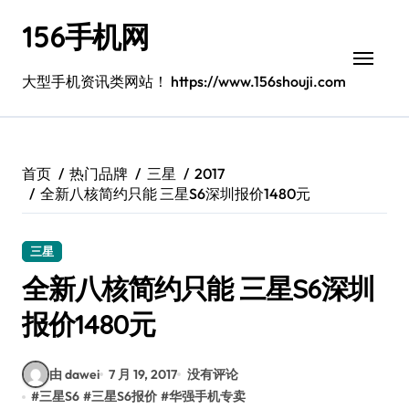
跳
156手机网
转
到
内
大型手机资讯类网站！ https://www.156shouji.com
容
首页
热门品牌
三星
2017
全新八核简约只能 三星S6深圳报价1480元
三星
全新八核简约只能 三星S6深圳
报价1480元
由 dawei
7 月 19, 2017
没有评论
#
三星S6
#
三星S6报价
#
华强手机专卖