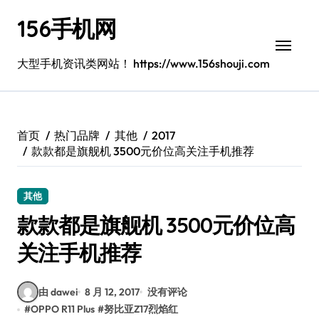
跳
156手机网
转
到
内
大型手机资讯类网站！ https://www.156shouji.com
容
首页
热门品牌
其他
2017
款款都是旗舰机 3500元价位高关注手机推荐
其他
款款都是旗舰机 3500元价位高
关注手机推荐
由 dawei
8 月 12, 2017
没有评论
#
OPPO R11 Plus
#
努比亚Z17烈焰红