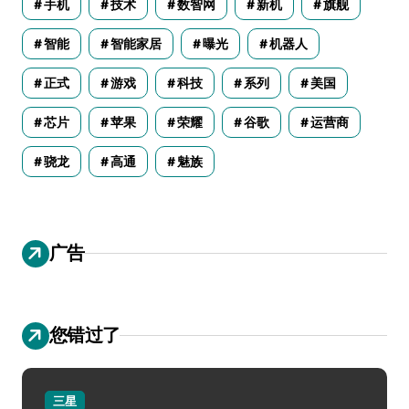
手机
技术
数智网
新机
旗舰
智能
智能家居
曝光
机器人
正式
游戏
科技
系列
美国
芯片
苹果
荣耀
谷歌
运营商
骁龙
高通
魅族
广告
您错过了
三星