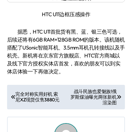
HTC U11边框压感操作
据悉，HTC U11首批货有黑、蓝、银三色可选，
后续还将有6GB RAM+128GB ROM的版本。该机随机
搭配了USonic智能耳机、3.5mm耳机孔转接线以及手
机壳。新机将在京东官方旗舰店、HTC官方商城以
及线下官方授权实体店首发，喜欢的朋友可以到实
体店体验一下再做决定。
文
战斗民族也爱魅族!俄
完全对称实用好机 索
罗斯煤油曝光两张新机
章
尼XZ现货仅售3880元
渲染图
导
航