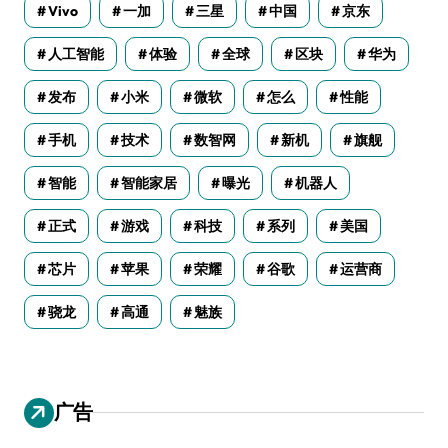
Vivo
一加
三星
中国
京东
人工智能
体验
全球
区块
华为
发布
小米
微软
怎么
性能
手机
技术
数智网
新机
旗舰
智能
智能家居
曝光
机器人
正式
游戏
科技
系列
美国
芯片
苹果
荣耀
谷歌
运营商
骁龙
高通
魅族
广告