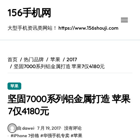
跳
156手机网
转
到
内
大型手机资讯类网站！ https://www.156shouji.com
容
首页
热门品牌
苹果
2017
坚固7000系列铝金属打造 苹果7仅4180元
苹果
坚固7000系列铝金属打造 苹果
7仅4180元
由 dawei
7 月 19, 2017
没有评论
#
iPhone 7价格
#
华强手机专卖
#
苹果