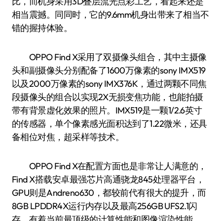
比，而机身采用3D叠层流光点彩工艺，看起来还是
相当震撼。同同时，它的9.6mm机身出带来了相当不
错的握持体验。
OPPO Find X采用了双摄像头组合，其中主摄像
头和副摄像头分别配备了1600万像素的sony IMX519
以及2000万像素的sony IMX376K，通过两颗不同焦
段摄像头的组合以实现2X无损变焦功能，也能拍摄
带有背景虚化效果的照片。IMX519是一颗1/2.6英寸
的传感器，单个像素感光面积达到了1.22微米，还具
备相位对焦，超采样等技术。
OPPO Find X在配置方面也是非常让人满意的，
Find X搭载安卓最强芯片高通骁龙845处理器平台，
GPU则是Andreno630，都较前代有很大的提升，而
8GB LPDDR4X运行内存以及最高256GB UFS2.1闪
存，有着当前最顶级的计算性能和图像渲染性能，