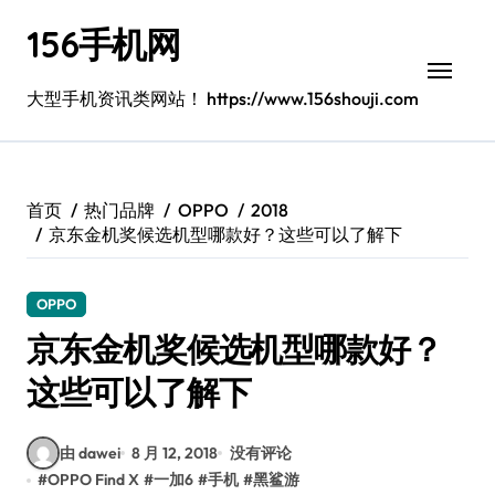
跳
156手机网
转
到
内
大型手机资讯类网站！ https://www.156shouji.com
容
首页
热门品牌
OPPO
2018
京东金机奖候选机型哪款好？这些可以了解下
OPPO
京东金机奖候选机型哪款好？
这些可以了解下
由 dawei
8 月 12, 2018
没有评论
#
OPPO Find X
#
一加6
#
手机
#
黑鲨游