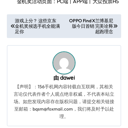
金机奖活动页面：PC端丨APP端丨大众投票H5
文
游戏上分？ 这些京东
OPPO Find X兰博基尼
金机奖候选手机全能满
版今日首销 完美诠释
章
足你
超跑理念
导
航
由
dawei
【声明】：156手机网内容转载自互联网，其相关
言论仅代表作者个人观点绝非权威，不代表本站立
场。如您发现内容存在版权问题，请提交相关链接
至邮箱：bqsm@foxmail.com，我们将及时予以处
理。