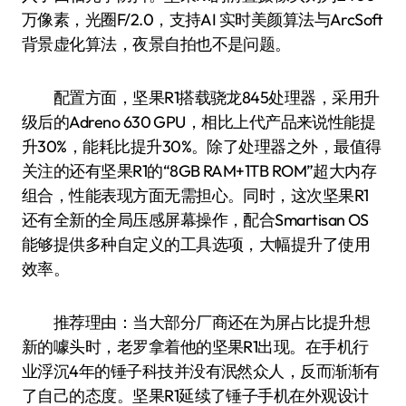
万像素，光圈F/2.0，支持AI 实时美颜算法与ArcSoft
背景虚化算法，夜景自拍也不是问题。
配置方面，坚果R1搭载骁龙845处理器，采用升
级后的Adreno 630 GPU，相比上代产品来说性能提
升30%，能耗比提升30%。除了处理器之外，最值得
关注的还有坚果R1的“8GB RAM+1TB ROM”超大内存
组合，性能表现方面无需担心。同时，这次坚果R1
还有全新的全局压感屏幕操作，配合Smartisan OS
能够提供多种自定义的工具选项，大幅提升了使用
效率。
推荐理由：当大部分厂商还在为屏占比提升想
新的噱头时，老罗拿着他的坚果R1出现。在手机行
业浮沉4年的锤子科技并没有泯然众人，反而渐渐有
了自己的态度。坚果R1延续了锤子手机在外观设计