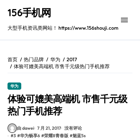
跳
156手机网
转
到
内
大型手机资讯类网站！ https://www.156shouji.com
容
首页
热门品牌
华为
2017
体验可媲美高端机 市售千元级热门手机推荐
华为
体验可媲美高端机 市售千元级
热门手机推荐
由 dawei
7 月 21, 2017
没有评论
#
3
#
华为畅享6
#
荣耀8青春版
#
魅蓝5s