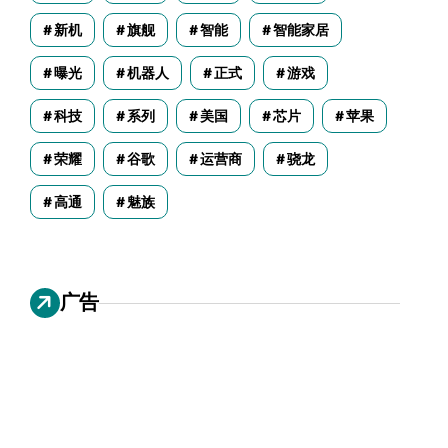
新机
旗舰
智能
智能家居
曝光
机器人
正式
游戏
科技
系列
美国
芯片
苹果
荣耀
谷歌
运营商
骁龙
高通
魅族
广告