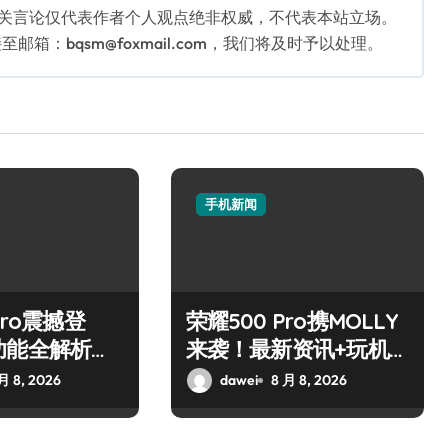
相关言论仅代表作者个人观点绝非权威，不代表本站立场。
：bqsm@foxmail.com，我们将及时予以处理。
手机新闻
Pro震撼登
荣耀500 Pro携MOLLY
功能全解析，
来袭！最新资讯+玩机
！
秘籍一网打尽！
月 8, 2026
dawei
8 月 8, 2026