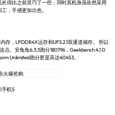
机长得比之前灵巧了一些；同时其机身虽依然采用
加工，手感更加出色。
，LPDDR4X运存和UFS 2.1双通道储存。 所以
6.3.3跑分180796，Geekbench 4.1.0
orm Unlimited跑分更是高达40453。
加手机5