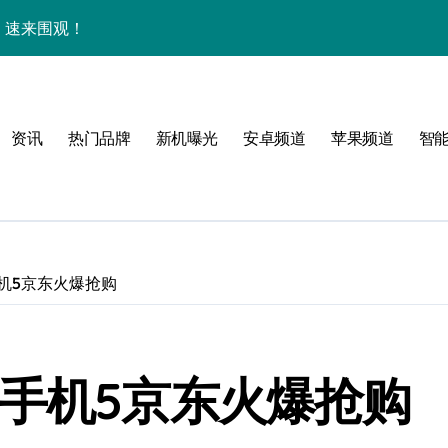
析，速来围观！
+玩机秘籍一网打尽！
点多，速来围观！
资讯
热门品牌
新机曝光
安卓频道
苹果频道
智
购亲授实用技巧全攻略！
购机必看！
资讯一手轻松掌控！
惠速来抢！
机5京东火爆抢购
，速来抢先看！
，一掌尽握未来！
加手机5京东火爆抢购
开启，资讯快人一步！