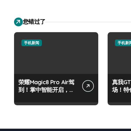
您错过了
手机新闻
手机新
荣耀Magic8 Pro Air驾
真我GT
到！掌中智能开启，资
场！特
讯快人一步！
速来围