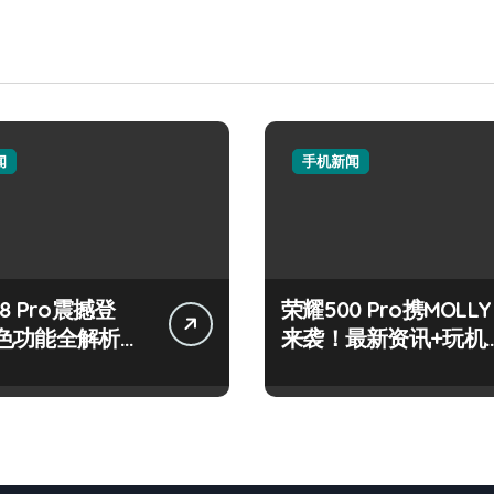
闻
手机新闻
8 Pro震撼登
荣耀500 Pro携MOLLY
色功能全解析，
来袭！最新资讯+玩机
观！
秘籍一网打尽！