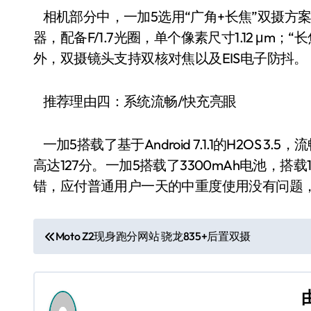
相机部分中，一加5选用“广角+长焦”双摄方案，“
器，配备F/1.7光圈，单个像素尺寸1.12 μm；“
外，双摄镜头支持双核对焦以及EIS电子防抖。
推荐理由四：系统流畅/快充亮眼
一加5搭载了基于Android 7.1.1的H2OS
高达127分。一加5搭载了3300mAh电池，搭
错，应付普通用户一天的中重度使用没有问题，
文
Moto Z2现身跑分网站 骁龙835+后置双摄
章
导