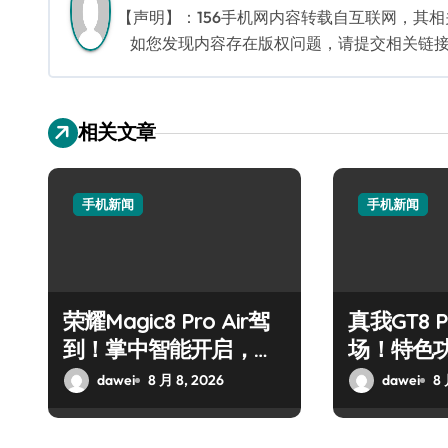
航
【声明】：156手机网内容转载自互联网，其
如您发现内容存在版权问题，请提交相关链接至邮箱
相关文章
手机新闻
手机新闻
荣耀Magic8 Pro Air驾
真我GT8 
到！掌中智能开启，资
场！特色
讯快人一步！
速来围观
dawei
8 月 8, 2026
dawei
8 