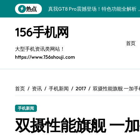
跳
热点
真我GT8 Pro震撼登场！特色功能全解
转
到
荣耀500 Pro携MOLLY来袭！最新资讯
内
156手机网
容
vivo S50 Pro mini来袭！小屏旗舰亮
首页
OPPO Find X9 Pro亮点大揭秘，导
大型手机资讯类网站！
https://www.156shouji.com
REDMI K90深度揭秘：超强配置亮点，
荣耀ROBOT PHONE来袭，智享生活，
华为nova 15 Ultra新功能解锁，超值优
首页
资讯
手机新闻
2017
双摄性能旗舰 一加手
iPhone 17e重磅来袭！性能配置大升级
手机新闻
三星Galaxy Z Fold7来袭！创新黑科技
双摄性能旗舰 一
荣耀Magic8 Pro Air驾到！掌中智能