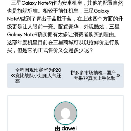
三星Galaxy Note9作为安卓机皇，其他的配置自然
也是旗舰标准。相较于前任机皇，三星Galaxy
Note9做到了青出于蓝胜于蓝，在上述四个方面的升
级更是让人眼前一亮。配置豪华，外观酷炫，三星
Galaxy Note9确实拥有太多让消费者购买的理由。
这部年度机皇目前在三星商城可以以抢鲜价进行购
买，但是它的正式售价又会是多少呢？
文
全程围观比赛 华为P20
拼多多市场抽检—国产
竟比战队小姐姐人气还
章
苹果7P真实上手体验
高
导
航
由
dawei