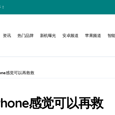
手！
资讯
热门品牌
新机曝光
安卓频道
苹果频道
智
风格！
玩转无限可能
hone感觉可以再救救
！
Phone感觉可以再救