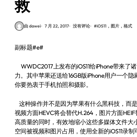
救
由 dawei
7 月 22, 2017
没有评论
#
iOS11，图片，格式
副标题#e#
WWDC2017上发布的iOS11给iPhone带
力。其中苹果还送给16GB版iPhone用户一
你要热衷于手机拍照和摄影。
这种操作并不是因为苹果有什么黑科技，而是此次i
视频方面HEVC将会替代H.264，图片方面HE
高质量的同时，有效地缩小这些多媒体文件大小的
空间被视频和图片占用，使用全新的iOS11录