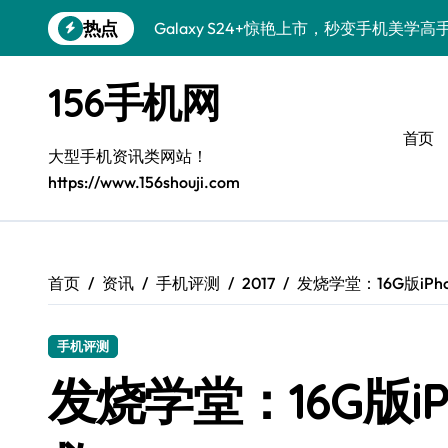
跳
热点
Galaxy S24+惊艳上市，秒变手机美学高
转
到
S26+颜值暴增！三星机皇美颜秘籍全公开
内
156手机网
容
Galaxy A56 5G登场，时尚旗舰新选择！
首页
三星S26个性美颜全攻略，一键解锁酷炫
大型手机资讯类网站！
https://www.156shouji.com
S25美化秘籍：个性潮玩，炫酷加倍！
Galaxy C55 5G焕新秘籍：潮流定制，
Galaxy C55 5G登场，美学新标杆！
首页
资讯
手机评测
2017
发烧学堂：16G版iP
Galaxy Z Flip6：折叠时尚，一瞬惊艳
手机评测
Galaxy S25+闪亮登场，这样打扮更吸睛
发烧学堂：16G版i
S25 Ultra颜值炸裂！定制主题潮翻天