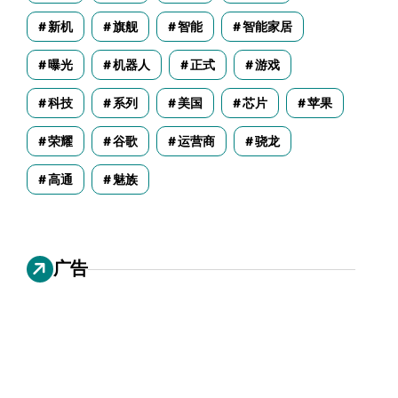
新机
旗舰
智能
智能家居
曝光
机器人
正式
游戏
科技
系列
美国
芯片
苹果
荣耀
谷歌
运营商
骁龙
高通
魅族
广告