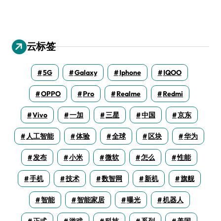
云标签
5G
Galaxy
Iphone
IQOO
OPPO
Pro
Realme
Redmi
Vivo
一加
三星
中国
京东
人工智能
体验
全球
区块
华为
发布
小米
微软
怎么
性能
手机
技术
数智网
新机
旗舰
智能
智能家居
曝光
机器人
正式
游戏
科技
系列
美国