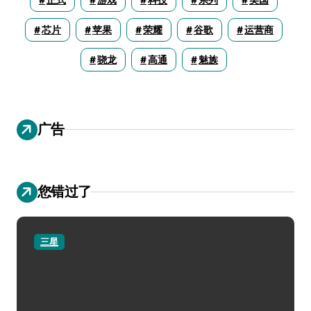
芯片
苹果
荣耀
谷歌
运营商
骁龙
高通
魅族
广告
您错过了
三星