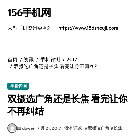
跳
156手机网
转
到
内
大型手机资讯类网站！ https://www.156shouji.com
容
首页
资讯
手机评测
2017
双摄选广角还是长焦 看完让你不再纠结
手机评测
双摄选广角还是长焦 看完让你
不再纠结
由 dawei
7 月 21, 2017
没有评论
#
双摄
#
广角
#
长焦