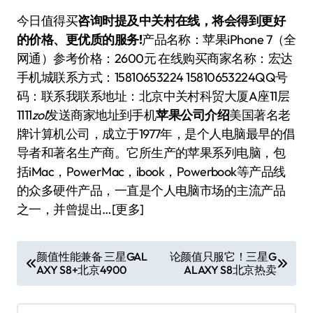
今日值得买
咨询时提及中关村在线，将会得到更好
的价格、更优质的服务!
产品名称：苹果iPhone 7（全
网通）参考价格：2600元 在线购买商家名称：宏达
手机城联系方式：15810653224 15810653224QQ号
码：
联系我联系地址：北京中关村科贸大厦A座11层
1111
zol
发送商家地址到手机
苹果公司介绍
美国著名老
牌计算机公司，成立于1977年，是个人电脑最早的倡
导者和著名生产商。它所生产的苹果系列电脑，包
括iMac，PowerMac，ibook，Powerbook等产品线
的众多硬件产品，一直是个人电脑市场的主流产品
之一，并曾提出…[更多]
文
颜值性能兼备 三星GAL
论颜值只服它！三星G
AXY S8+北京4900
ALAXY S8北京热卖
章
导