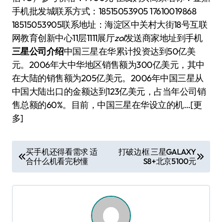
手机批发城联系方式：18515053905 17610019868
18515053905联系地址：海淀区中关村大街18号互联
网教育创新中心11层1111展厅
zol
发送商家地址到手机
三星公司介绍
中国三星在华累计投资达到50亿美
元。2006年大中华地区销售额为300亿美元，其中
在大陆的销售额为205亿美元。2006年中国三星从
中国大陆出口的金额达到123亿美元，占当年公司销
售总额的60%。目前，中国三星在华设立的机…[更
多]
文
买手机还得看需求 适
打破边框 三星GALAXY
合什么机看完秒懂
S8+北京5100元
章
导
航