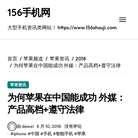
跳
156手机网
转
到
内
大型手机资讯类网站！ https://www.156shouji.com
容
首页
苹果频道
苹果资讯
2018
为何苹果在中国能成功 外媒：产品高档+遵守法律
苹果资讯
为何苹果在中国能成功 外媒：
产品高档+遵守法律
由 dawei
8 月 10, 2018
没有评论
#
iphone
#
中国
#
手机
#
智能手机
#
苹果