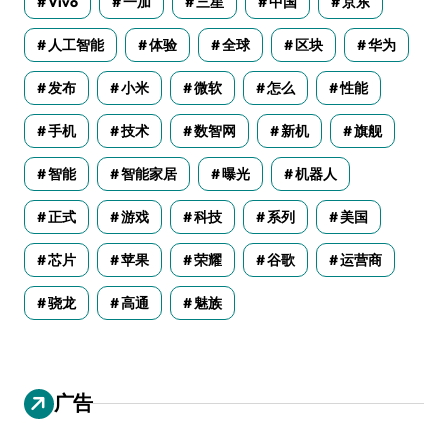
Vivo
一加
三星
中国
京东
人工智能
体验
全球
区块
华为
发布
小米
微软
怎么
性能
手机
技术
数智网
新机
旗舰
智能
智能家居
曝光
机器人
正式
游戏
科技
系列
美国
芯片
苹果
荣耀
谷歌
运营商
骁龙
高通
魅族
广告