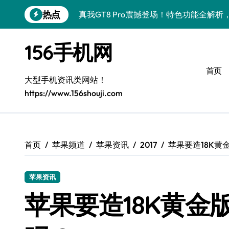
跳
热点
真我GT8 Pro震撼登场！特色功能全解
转
到
荣耀500 Pro携MOLLY来袭！最新资讯
内
156手机网
容
vivo S50 Pro mini来袭！小屏旗舰亮
首页
OPPO Find X9 Pro亮点大揭秘，导
大型手机资讯类网站！
https://www.156shouji.com
REDMI K90深度揭秘：超强配置亮点，
荣耀ROBOT PHONE来袭，智享生活，
华为nova 15 Ultra新功能解锁，超值优
首页
苹果频道
苹果资讯
2017
苹果要造18K黄金
iPhone 17e重磅来袭！性能配置大升级
苹果资讯
三星Galaxy Z Fold7来袭！创新黑科技
苹果要造18K黄金版i
荣耀Magic8 Pro Air驾到！掌中智能