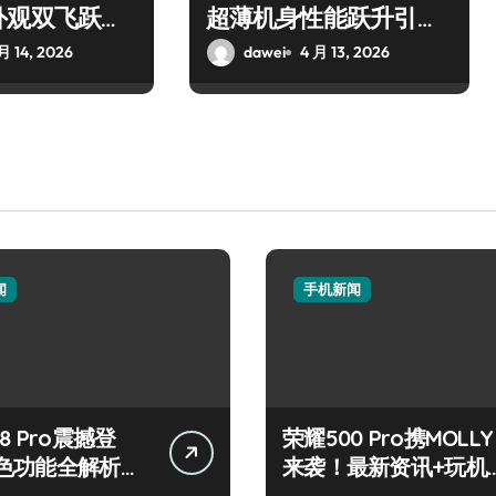
外观双飞跃，
超薄机身性能跃升引关
新亮点！
注
月 14, 2026
dawei
4 月 13, 2026
闻
手机新闻
8 Pro震撼登
荣耀500 Pro携MOLLY
色功能全解析，
来袭！最新资讯+玩机
观！
秘籍一网打尽！