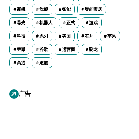
新机
旗舰
智能
智能家居
曝光
机器人
正式
游戏
科技
系列
美国
芯片
苹果
荣耀
谷歌
运营商
骁龙
高通
魅族
广告