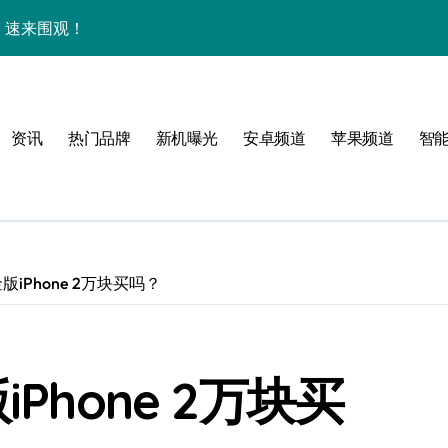
析，速来围观！
+玩机秘籍一网打尽！
点多，速来围观！
资讯
热门品牌
新机曝光
安卓频道
苹果频道
智
购亲授实用技巧全攻略！
购机必看！
资讯一手轻松掌控！
惠速来抢！
版iPhone 2万块买吗？
，速来抢先看！
，一掌尽握未来！
Phone 2万块买
开启，资讯快人一步！