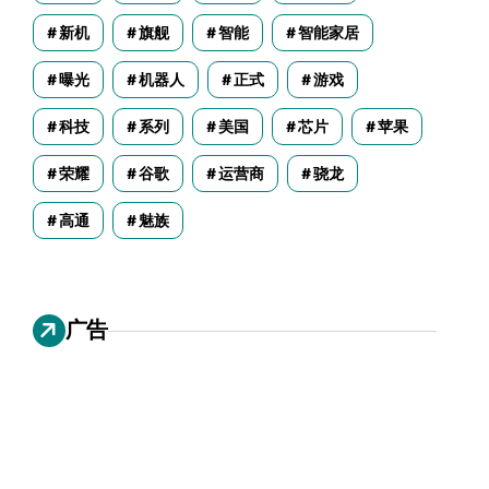
新机
旗舰
智能
智能家居
曝光
机器人
正式
游戏
科技
系列
美国
芯片
苹果
荣耀
谷歌
运营商
骁龙
高通
魅族
广告