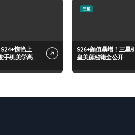
三星
y S24+惊艳上
S26+颜值暴增！三星
变手机美学高
皇美颜秘籍全公开