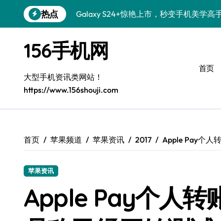
跳
热点
Galaxy S24+惊艳上市，秒变手机美学高
转
到
S26+颜值暴增！三星机皇美颜秘籍全公开
内
156手机网
容
Galaxy A56 5G登场，时尚旗舰新选择！
首页
三星S26个性美颜全攻略，一键解锁酷炫
大型手机资讯类网站！
https://www.156shouji.com
S25美化秘籍：个性潮玩，炫酷加倍！
Galaxy C55 5G焕新秘籍：潮流定制，
Galaxy C55 5G登场，美学新标杆！
首页
苹果频道
苹果资讯
2017
Apple Pa
Galaxy Z Flip6：折叠时尚，一瞬惊艳
苹果资讯
Galaxy S25+闪亮登场，这样打扮更吸睛
Apple Pay个
S25 Ultra颜值炸裂！定制主题潮翻天