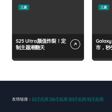
三星
三星
S25 Ultra颜值炸裂！定
Galax
制主题潮翻天
市，秒
手！
友情链接：
52手机网
134手机网
153手机网
92手机网