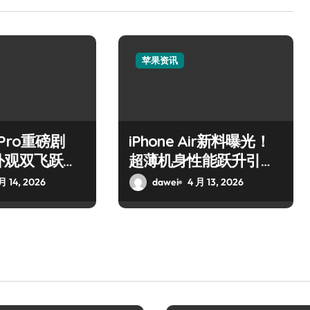
苹果资讯
7 Pro重磅剧
iPhone Air新料曝光！
外观双飞跃，
超薄机身性能跃升引关
新亮点！
注
月 14, 2026
dawei
4 月 13, 2026