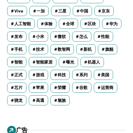
Vivo
一加
三星
中国
京东
人工智能
体验
全球
区块
华为
发布
小米
微软
怎么
性能
手机
技术
数智网
新机
旗舰
智能
智能家居
曝光
机器人
正式
游戏
科技
系列
美国
芯片
苹果
荣耀
谷歌
运营商
骁龙
高通
魅族
广告