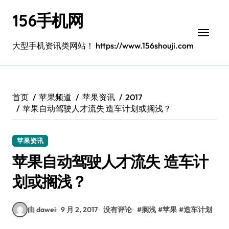
跳
156手机网
转
到
内
大型手机资讯类网站！ https://www.156shouji.com
容
首页
苹果频道
苹果资讯
2017
苹果自动驾驶人才流失 造车计划或搁浅？
苹果资讯
苹果自动驾驶人才流失 造车计
划或搁浅？
由 dawei
9 月 2, 2017
没有评论
#
搁浅
#
苹果
#
造车计划