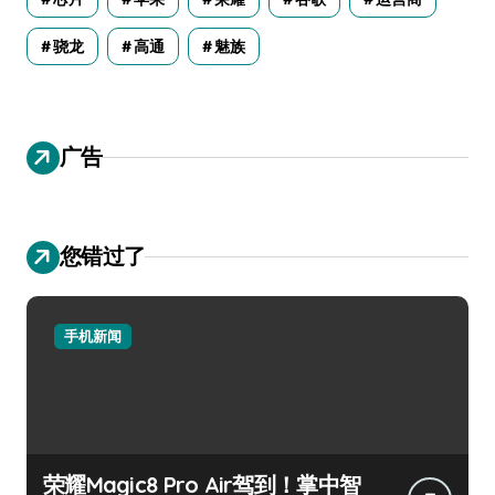
骁龙
高通
魅族
广告
您错过了
手机新闻
荣耀Magic8 Pro Air驾到！掌中智