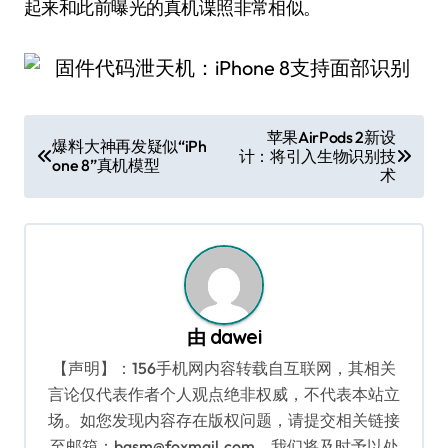
起来和此前曝光的真机谍照非常相似。
文
苹果AirPods 2新设
爆料大神再发疑似“iPh
计：将引入生物识别技
章
one 8”真机模型
术
导
航
由
dawei
【声明】：156手机网内容转载自互联网，其相关
言论仅代表作者个人观点绝非权威，不代表本站立
场。如您发现内容存在版权问题，请提交相关链接
至邮箱：bqsm@foxmail.com，我们将及时予以处