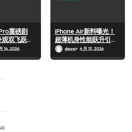
7 Pro重磅剧
iPhone Air新料曝光！
外观双飞跃，
超薄机身性能跃升引关
新亮点！
注
月 14, 2026
dawei
4 月 13, 2026
6日