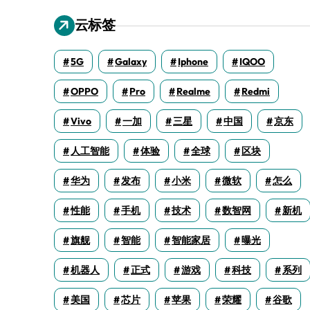
云标签
5G
Galaxy
Iphone
IQOO
OPPO
Pro
Realme
Redmi
Vivo
一加
三星
中国
京东
人工智能
体验
全球
区块
华为
发布
小米
微软
怎么
性能
手机
技术
数智网
新机
旗舰
智能
智能家居
曝光
机器人
正式
游戏
科技
系列
美国
芯片
苹果
荣耀
谷歌