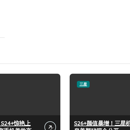
三星
y S24+惊艳上
S26+颜值暴增！三星