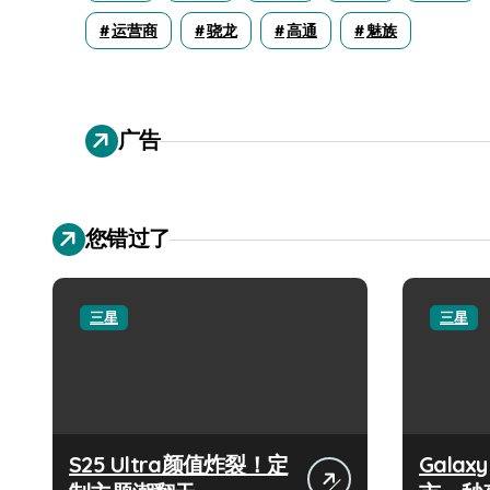
运营商
骁龙
高通
魅族
广告
您错过了
三星
三星
S25 Ultra颜值炸裂！定
Galax