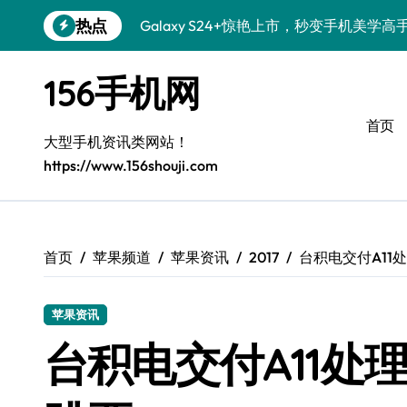
跳
热点
Galaxy S24+惊艳上市，秒变手机美学高
转
到
S26+颜值暴增！三星机皇美颜秘籍全公开
内
156手机网
容
Galaxy A56 5G登场，时尚旗舰新选择！
首页
三星S26个性美颜全攻略，一键解锁酷炫
大型手机资讯类网站！
https://www.156shouji.com
S25美化秘籍：个性潮玩，炫酷加倍！
Galaxy C55 5G焕新秘籍：潮流定制，
Galaxy C55 5G登场，美学新标杆！
首页
苹果频道
苹果资讯
2017
台积电交付A11处理
Galaxy Z Flip6：折叠时尚，一瞬惊艳
苹果资讯
Galaxy S25+闪亮登场，这样打扮更吸睛
台积电交付A11处理器
S25 Ultra颜值炸裂！定制主题潮翻天