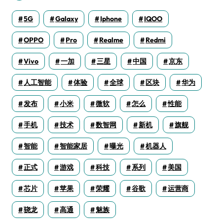
5G
Galaxy
Iphone
IQOO
OPPO
Pro
Realme
Redmi
Vivo
一加
三星
中国
京东
人工智能
体验
全球
区块
华为
发布
小米
微软
怎么
性能
手机
技术
数智网
新机
旗舰
智能
智能家居
曝光
机器人
正式
游戏
科技
系列
美国
芯片
苹果
荣耀
谷歌
运营商
骁龙
高通
魅族