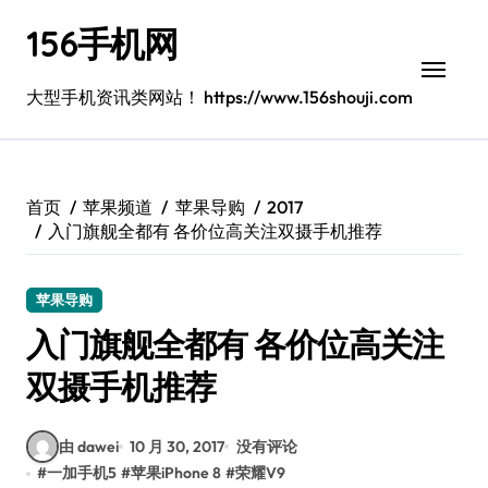
跳
156手机网
转
到
内
大型手机资讯类网站！ https://www.156shouji.com
容
首页
苹果频道
苹果导购
2017
入门旗舰全都有 各价位高关注双摄手机推荐
苹果导购
入门旗舰全都有 各价位高关注
双摄手机推荐
由 dawei
10 月 30, 2017
没有评论
#
一加手机5
#
苹果iPhone 8
#
荣耀V9