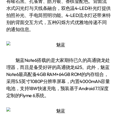
有曜石黑、孔雀青、皓月银、香槟金配色。背面流
水式闪光灯与天线条融合，双色温4-LED补光灯提供
拍照补光、手电筒照明功能。4-LED流水灯还带来特
别的背面交互方式，五种闪烁方式优雅地传递不同
的通知信息。
魅蓝Note6搭载的是大家期待已久的高通骁龙处
理器，而且是备受好评的高通骁龙625。此外，魅蓝
Note6最高配备4GB RAM+64GB ROM的内存组合，
采用5.5英寸1080P分辨率屏幕，内置4000mAh容量
电池，支持18W快速充电，预装基于Android 7.1深度
定制的Flyme 6系统。