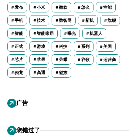
发布
小米
微软
怎么
性能
手机
技术
数智网
新机
旗舰
智能
智能家居
曝光
机器人
正式
游戏
科技
系列
美国
芯片
苹果
荣耀
谷歌
运营商
骁龙
高通
魅族
广告
您错过了