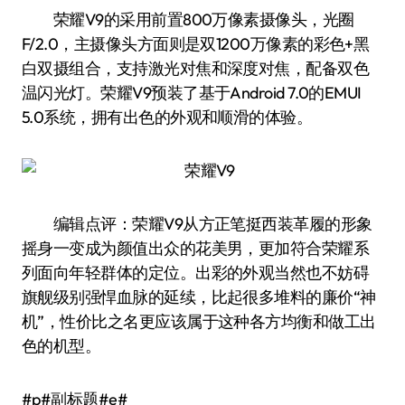
荣耀V9的采用前置800万像素摄像头，光圈
F/2.0，主摄像头方面则是双1200万像素的彩色+黑
白双摄组合，支持激光对焦和深度对焦，配备双色
温闪光灯。荣耀V9预装了基于Android 7.0的EMUI
5.0系统，拥有出色的外观和顺滑的体验。
编辑点评：荣耀V9从方正笔挺西装革履的形象
摇身一变成为颜值出众的花美男，更加符合荣耀系
列面向年轻群体的定位。出彩的外观当然也不妨碍
旗舰级别强悍血脉的延续，比起很多堆料的廉价“神
机”，性价比之名更应该属于这种各方均衡和做工出
色的机型。
#p#副标题#e#