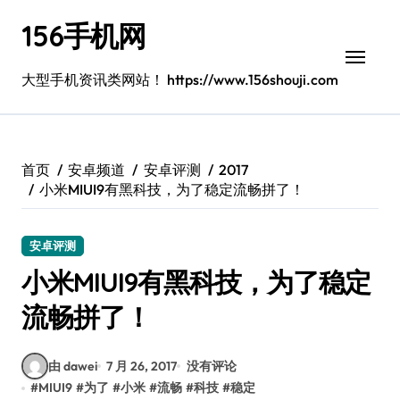
跳
156手机网
转
到
内
大型手机资讯类网站！ https://www.156shouji.com
容
首页
安卓频道
安卓评测
2017
小米MIUI9有黑科技，为了稳定流畅拼了！
安卓评测
小米MIUI9有黑科技，为了稳定
流畅拼了！
由 dawei
7 月 26, 2017
没有评论
#
MIUI9
#
为了
#
小米
#
流畅
#
科技
#
稳定