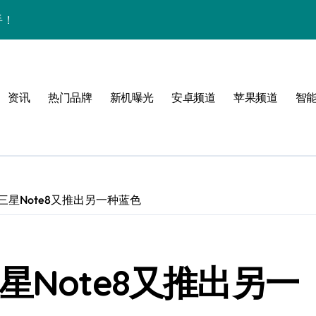
手！
资讯
热门品牌
新机曝光
安卓频道
苹果频道
智
风格！
玩转无限可能
三星Note8又推出另一种蓝色
！
星Note8又推出另一