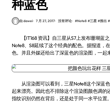
种蓝色
由 dawei
7 月 27, 2017
没有评论
#
Note8
#
三星
#
推出
#
【IT168 资讯】自三星从S7上发布珊瑚蓝之后，这个略显骚气的颜色就非常受欢迎，之后的
Note8、S8延续了这个经典的配色。据报道，
色。并且外媒还给出了深蓝色的渲染图，一起来看
从渲染图可以看到，三星Note8这个深蓝
起来漂亮。因此也不排除这个渲染图颜色调的还
指纹识别仍然在背后，还是处于同一水平位置