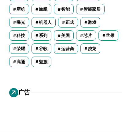
新机
旗舰
智能
智能家居
曝光
机器人
正式
游戏
科技
系列
美国
芯片
苹果
荣耀
谷歌
运营商
骁龙
高通
魅族
广告