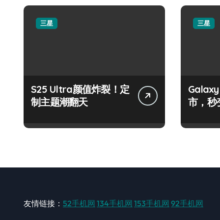
三星
三星
S25 Ultra颜值炸裂！定
Galax
制主题潮翻天
市，秒
手！
友情链接：
52手机网
134手机网
153手机网
92手机网