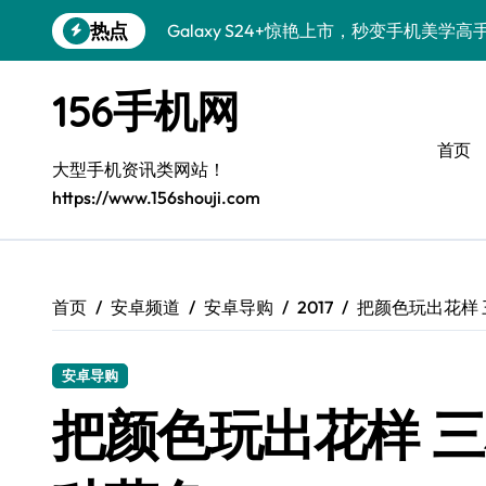
跳
热点
Galaxy S24+惊艳上市，秒变手机美学高
转
到
S26+颜值暴增！三星机皇美颜秘籍全公开
内
156手机网
容
Galaxy A56 5G登场，时尚旗舰新选择！
首页
三星S26个性美颜全攻略，一键解锁酷炫
大型手机资讯类网站！
https://www.156shouji.com
S25美化秘籍：个性潮玩，炫酷加倍！
Galaxy C55 5G焕新秘籍：潮流定制，
Galaxy C55 5G登场，美学新标杆！
首页
安卓频道
安卓导购
2017
把颜色玩出花样 
Galaxy Z Flip6：折叠时尚，一瞬惊艳
安卓导购
Galaxy S25+闪亮登场，这样打扮更吸睛
把颜色玩出花样 三
S25 Ultra颜值炸裂！定制主题潮翻天