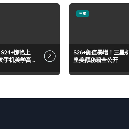
三星
y S24+惊艳上
S26+颜值暴增！三星
变手机美学高
皇美颜秘籍全公开