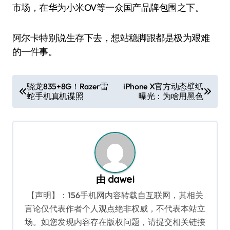
市场，在华为小米OV等一众国产品牌包围之下。
阿尔卡特别说生存下去，想站稳脚跟都是极为艰难
的一件事。
文
骁龙835+8G！Razer雷
iPhone X官方动态壁纸
蛇手机真机谍照
曝光：为啥用黑色
章
导
航
由
dawei
【声明】：156手机网内容转载自互联网，其相关
言论仅代表作者个人观点绝非权威，不代表本站立
场。如您发现内容存在版权问题，请提交相关链接