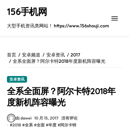
跳
156手机网
转
到
内
大型手机资讯类网站！ https://www.156shouji.com
容
首页
安卓频道
安卓资讯
2017
全系全面屏？阿尔卡特2018年度新机阵容曝光
安卓资讯
全系全面屏？阿尔卡特2018年
度新机阵容曝光
由 dawei
10 月 15, 2017
没有评论
#
2018
#
全系
#
全面
#
年度
#
阿尔卡特