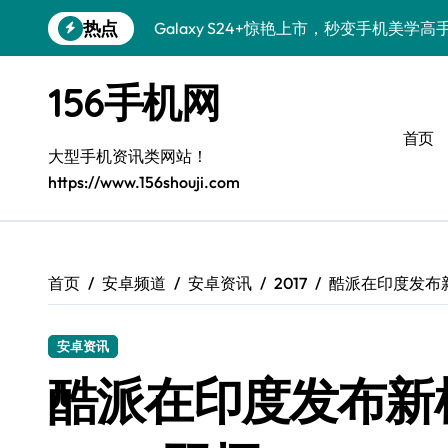
跳
热点
Galaxy S24+惊艳上市，秒变手机美学高
转
到
S26+颜值暴增！三星机皇美颜秘籍全公开
内
156手机网
容
Galaxy A56 5G登场，时尚旗舰新选择！
首页
三星S26个性美颜全攻略，一键解锁酷炫
大型手机资讯类网站！
https://www.156shouji.com
S25美化秘籍：个性潮玩，炫酷加倍！
Galaxy C55 5G焕新秘籍：潮流定制，
Galaxy C55 5G登场，美学新标杆！
首页
安卓频道
安卓资讯
2017
酷派在印度发布新机C
Galaxy Z Flip6：折叠时尚，一瞬惊艳
安卓资讯
Galaxy S25+闪亮登场，这样打扮更吸睛
酷派在印度发布新机Co
S25 Ultra颜值炸裂！定制主题潮翻天