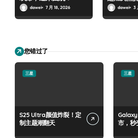
dawei
7 月 18, 2026
dawei
3 
您错过了
三星
三星
S25 Ultra颜值炸裂！定
Galax
制主题潮翻天
市，秒
手！