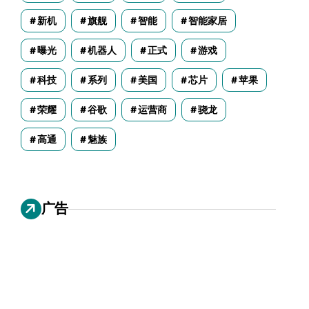
新机
旗舰
智能
智能家居
曝光
机器人
正式
游戏
科技
系列
美国
芯片
苹果
荣耀
谷歌
运营商
骁龙
高通
魅族
广告