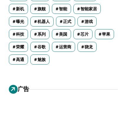
新机
旗舰
智能
智能家居
曝光
机器人
正式
游戏
科技
系列
美国
芯片
苹果
荣耀
谷歌
运营商
骁龙
高通
魅族
广告