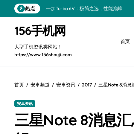
跳
热点
一加Turbo 6V：极简之选，性能巅峰
转
到
极简美学新典范：三星Galaxy S26优雅登
内
156手机网
容
华为nova 15：极简高效，生活新主张
首页
极简美学新体验：Xiaomi MIX Flip 2导购
大型手机资讯类网站！
https://www.156shouji.com
iPhone 17e导购指南：简约之选，智慧生
华为nova15 Ultra：极简高效，生活新主
极简之选：真我GT8 Pro亮点全解析
首页
安卓频道
安卓资讯
2017
三星Note 8消息
三星W26：极简设计，高效之选
安卓资讯
极简之选，三星W26开启尊享新境
三星Note 8消息汇
极简美学，徕卡影像——Xiaomi 17 Ultr