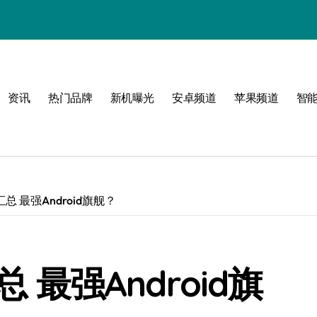
场
资讯
热门品牌
新机曝光
安卓频道
苹果频道
智
指南
活
张
汇总 最强Android旗舰？
总 最强Android旗
a选购指南