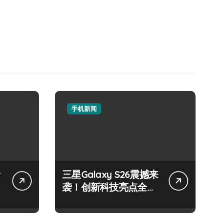
手机新闻
抢
三星Galaxy S26震撼来
袭！创新科技亮点全搜
罗，速来围观！