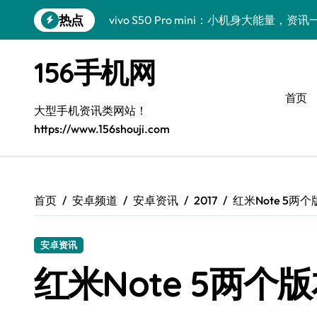
跳
热点
vivo S50 Pro mini：小机身大能量，
转
到
三星Galaxy Z Fold7抢先揭秘！手机管
内
156手机网
容
三星Galaxy S26震撼来袭！创新科技
首页
小米17 Pro来袭！超实用功能大揭秘，速
大型手机资讯类网站！
https://www.156shouji.com
S25 Ultra颜值炸裂！定制主题潮翻天
Galaxy S24+惊艳上市，秒变手机美学高
S26+颜值暴增！三星机皇美颜秘籍全公开
首页
安卓频道
安卓资讯
2017
红米Note 5两
Galaxy A56 5G登场，时尚旗舰新选择！
安卓资讯
三星S26个性美颜全攻略，一键解锁酷炫
红米Note 5两个
vivo S50新功能大揭秘！优惠来袭，高