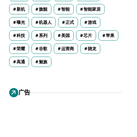
新机
旗舰
智能
智能家居
曝光
机器人
正式
游戏
科技
系列
美国
芯片
苹果
荣耀
谷歌
运营商
骁龙
高通
魅族
广告