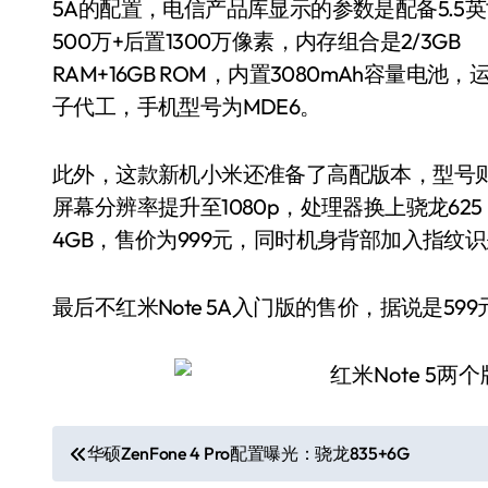
5A的配置，电信产品库显示的参数是配备5.5英
500万+后置1300万像素，内存组合是2/3GB
RAM+16GB ROM，内置3080mAh容量电池，
子代工，手机型号为MDE6。
此外，这款新机小米还准备了高配版本，型号则为
屏幕分辨率提升至1080p，处理器换上骁龙62
4GB，售价为999元，同时机身背部加入指纹
最后不红米Note 5A入门版的售价，据说是599
文
华硕ZenFone 4 Pro配置曝光：骁龙835+6G