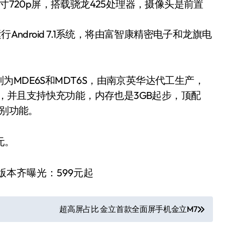
寸720p屏，搭载骁龙425处理器，摄像头是前置
运行Android 7.1系统，将由富智康精密电子和龙旗电
MDE6S和MDT6S，由南京英华达代工生产，
5，并且支持快充功能，内存也是3GB起步，顶配
识别功能。
元。
超高屏占比 金立首款全面屏手机金立M7