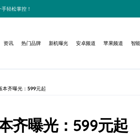
资讯一手轻松掌控！
家带你速览新亮点
亮点全搜罗，速来围观！
资讯
热门品牌
新机曝光
安卓频道
苹果频道
智
来围观！
手！
个版本齐曝光：599元起
风格！
版本齐曝光：599元起
效玩机就现在！