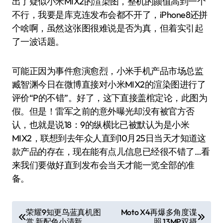
出了疑似小米MIX2的渲染图，整机的颜值高到一个
不行，我要是库克连发布会都不开了，iPhone8还拼
个啥啊，虽然这张图很难说是否为真，但着实引起
了一波话题。
可能正因为事件愈演愈烈，小米手机产品市场总监
臧智渊今日在微博直接对小米MIX2的渲染图进行了
评价“P的不错”。好了，这下直接盖棺定论，此图为
假。但是！雷军之前的意外曝光却没有被官方否
认，也就是说18：9的纵横比已被默认为是小米
MIX2，联想到去年众人直到10月25日当天才知道这
款产品的存在，现在能有点儿信息已经很不错了…看
来我们要做好直到发布会当天才能一览全部的准
备。
文
荣耀9知更鸟蓝真机图
Moto X4再爆多角度谍
赏 新配色小清新
照 13MP双摄