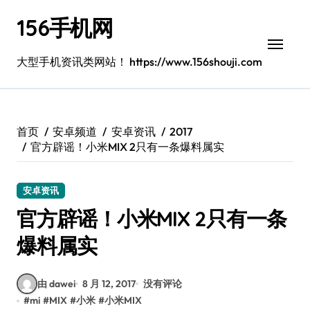
跳
156手机网
转
到
内
大型手机资讯类网站！ https://www.156shouji.com
容
首页
安卓频道
安卓资讯
2017
官方辟谣！小米MIX 2只有一条爆料属实
安卓资讯
官方辟谣！小米MIX 2只有一条
爆料属实
由 dawei
8 月 12, 2017
没有评论
#
mi
#
MIX
#
小米
#
小米MIX