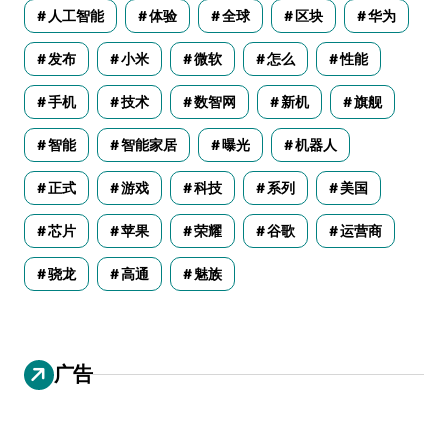
人工智能
体验
全球
区块
华为
发布
小米
微软
怎么
性能
手机
技术
数智网
新机
旗舰
智能
智能家居
曝光
机器人
正式
游戏
科技
系列
美国
芯片
苹果
荣耀
谷歌
运营商
骁龙
高通
魅族
广告