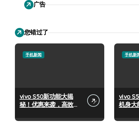
广告
您错过了
手机新闻
手机新
vivo S50新功能大揭
vivo S
秘！优惠来袭，高效玩
机身大
机就现在！
轻松掌