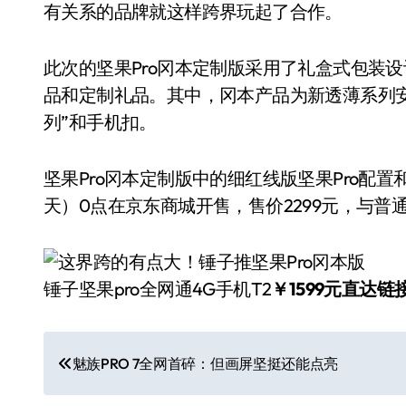
有关系的品牌就这样跨界玩起了合作。
此次的坚果Pro冈本定制版采用了礼盒式包装设计
品和定制礼品。其中，冈本产品为新透薄系列安
列”和手机扣。
坚果Pro冈本定制版中的细红线版坚果Pro配
天）0点在京东商城开售，售价2299元，与普
锤子坚果pro全网通4G手机T2
￥1599元直达链
文
魅族PRO 7全网首碎：但画屏坚挺还能点亮
章