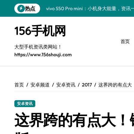
跳
热点
vivo S50 Pro mini：小机身大能量，
转
到
三星Galaxy Z Fold7抢先揭秘！手机管
内
156手机网
容
三星Galaxy S26震撼来袭！创新科技
首页
小米17 Pro来袭！超实用功能大揭秘，速
大型手机资讯类网站！
https://www.156shouji.com
S25 Ultra颜值炸裂！定制主题潮翻天
Galaxy S24+惊艳上市，秒变手机美学高
S26+颜值暴增！三星机皇美颜秘籍全公开
首页
安卓频道
安卓资讯
2017
这界跨的有点大！
Galaxy A56 5G登场，时尚旗舰新选择！
安卓资讯
三星S26个性美颜全攻略，一键解锁酷炫
这界跨的有点大！锤
vivo S50新功能大揭秘！优惠来袭，高