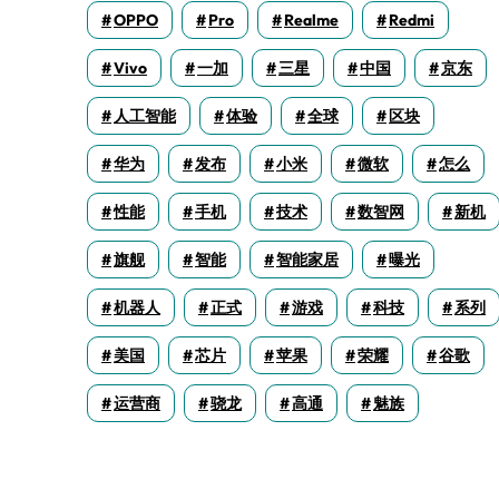
OPPO
Pro
Realme
Redmi
Vivo
一加
三星
中国
京东
人工智能
体验
全球
区块
华为
发布
小米
微软
怎么
性能
手机
技术
数智网
新机
旗舰
智能
智能家居
曝光
机器人
正式
游戏
科技
系列
美国
芯片
苹果
荣耀
谷歌
运营商
骁龙
高通
魅族