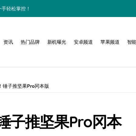
资讯一手轻松掌控！
家带你速览新亮点
亮点全搜罗，速来围观！
资讯
热门品牌
新机曝光
安卓频道
苹果频道
智
来围观！
手！
锤子推坚果Pro冈本版
风格！
子推坚果Pro冈本
效玩机就现在！