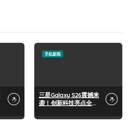
手机新闻
抢
三星Galaxy S26震撼来
袭！创新科技亮点全搜
罗，速来围观！