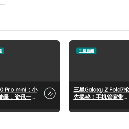
闻
手机新闻
50 Pro mini：小
三星Galaxy Z Fold7
能量，资讯一手
先揭秘！手机管家带你
控！
速览新亮点